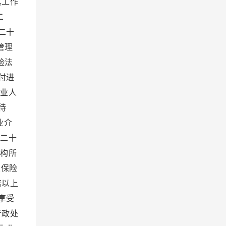
其工作
二
二十
管理
险法
付进
业人
待
业介
二十
机构所
业保险
倍以上
享受
行政处