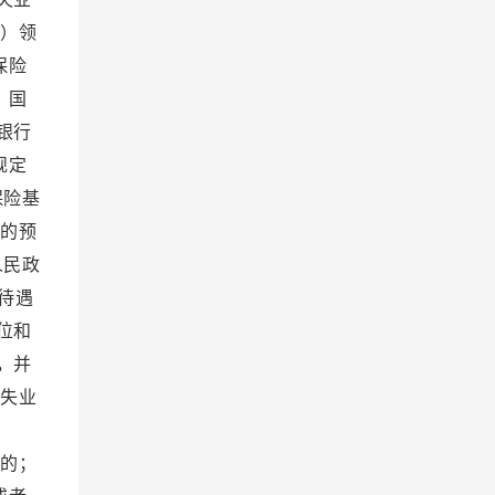
）领
保险
）国
银行
规定
保险基
的预
人民政
待遇
位和
，并
失业
遇：
的；