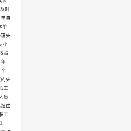
或者
及时
名单自
本单
办理失
失业
按照
０年
４个
取的失
低工
人员
标准由
职工
１