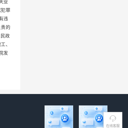
失业
成犯罪
有违
负责的
人民政
职工、
院发
在线客服